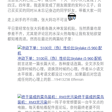
四汪。四年里，我逐渐变成了朋友圈里的安利小王子，自
己买买买的同时从未忘记身边的同学好友，带着大家一同
走上剁手的不归路，张大妈功不可没
平日里经常在张大妈看各路大神发装机贴，当然质量也是
参差不齐，尤其是评论区的水深火热每每让我有发帖欲望
都知难而退。然而在最近的两篇帖子里：
冲动下单：5100元（伪）性价比Skylake i5 960 配机
前言这是一篇长篇大论，各种废话连篇。全文涉及到
选择时候的心理，退换货时候的心理。作者从小语文
水平很差，高考语文都没过100分…如果最后对您造
成任何的心理上的影…
194
132
58 Elfensin
终于装成的菜鸟
装机：RM3光污染
前一阵子非常想要装一台牛叉点的
电脑，每天看帖看配件逛论坛，奈何最终老婆不同