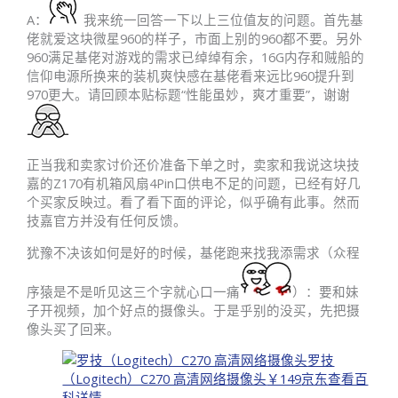
A：
我来统一回答一下以上三位值友的问题。首先基
佬就爱这块微星960的样子，市面上别的960都不要。另外
960满足基佬对游戏的需求已绰绰有余，16G内存和贼船的
信仰电源所换来的装机爽快感在基佬看来远比960提升到
970更大。请回顾本贴标题“性能虽妙，爽才重要”，谢谢
正当我和卖家讨价还价准备下单之时，卖家和我说这块技
嘉的Z170有机箱风扇4Pin口供电不足的问题，已经有好几
个买家反映过。看了看下面的评论，似乎确有此事。然而
技嘉官方并没有任何反馈。
犹豫不决该如何是好的时候，基佬跑来找我添需求（众程
序猿是不是听见这三个字就心口一痛
）：要和妹
子开视频，加个好点的摄像头。于是乎别的没买，先把摄
像头买了回来。
罗技
（Logitech）C270 高清网络摄像头
￥149
京东
查看百
科详情