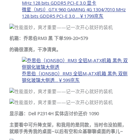
微星（MSI）GTX 960 GAMING 4G 1304/7010 MHz
128 bits GDDR5 PCI-E 3.0 …
￥1799
京东
机箱：乔思伯RM3 黑 下单599-20=579
的确很漂亮，干净清爽。
乔思伯（JONSBO）RM3 全铝M-ATX机箱 黑色 双侧
钢化玻璃大侧透…
￥599
京东
显示器：Dell P2314H 实体店讨价还价 1090
主要看中可升降支架，和我用的是同款，当时也没拍照，
就顺手秀秀我的桌面~以后有空和众基聊聊桌面的事儿~