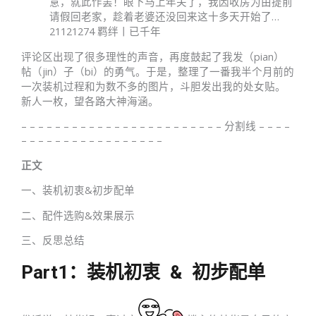
意，就此作罢！眼下马上年关了，我因收房为由提前
请假回老家，趁着老婆还没回来这十多天开始了…
211
212
74 羁绊丨已千年
评论区出现了很多理性的声音，再度鼓起了我发（pian）
帖（jin）子（bi）的勇气。于是，整理了一番我半个月前的
一次装机过程和为数不多的图片，斗胆发出我的处女贴。
新人一枚，望各路大神海涵。
– – – – – – – – – – – – – – – – – – – – – – – – 分割线 – – – –
– – – – – – – – – – – – – – – – –
正文
一、装机初衷&初步配单
二、配件选购&效果展示
三、反思总结
Part1：装机初衷 & 初步配单