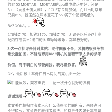
的B150 MORTAR，MORTAR的cpu供电散热更好，还是
8pin（虽说无伤大雅），PCI-E有金属加强，而且当时京东
只卖619，我居然在深水宝花了669买了个配置略低的
BAZOOKA。。
2.加钱Z170，加钱Z170，加钱Z170，无论是以后还i7上高
配内存或者M2接口的固态等等等等，都是极好的。
3.这一点批评是针对此贴：硬件图很不全，装机的很多细节
也没能拍图，不能给想用RM3装机的童鞋带来太多的参考
价值。有不明白的尽管问我，我尽量作答。
OK，最后放上基佬在自己房间的亮机图一张~
谢谢观看~
本文著作权归作者本人和什么值得买共同所有，未经许可
不得转载。文章仅代表作者看法，如有更多内容分享或是