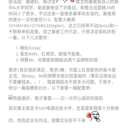
俗话说：基佬好，赛过宝
楼主的基佬是自己的高
中&大学同学，虽说基佬谈了对象后，和楼主玩耍搓2K的
时间少了很多，不过还是一直维系着革命友谊的。基佬用
的是大一买的索尼S15，配置大概是
3210M+8G+GT640LE(Kepler)，总之已经带不动dota2和一
干新鲜单机就是。加之基佬工作已定，于是决定装机庆祝
一番，以下几点要求：
畅玩Dota2
喜欢RM3，红黑控，颜值不能差。
预算8K，对微星和贼船这两个品牌有好感~
需求1其实很好满足，需求2嘛，市面上红黑配色的板卡是
主流，也easy，8K的预算也是比较富裕的（事实证明永远
不要嫌钱多。。），微星贼船也不是多大问题。于是乎，
经过一番捣腾和比价，以下是第一稿配置单：
其实像主板显卡SSD电源这些大件，走首富家我是十分拒绝
的，然而走京东的话，预算实在控不下来