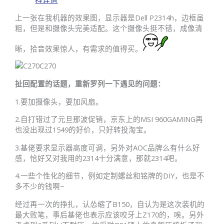
上一张在我机器的效果图，显示器是Dell P2314h，边框虽
粗，但是和摄像头完美适配。这个摄像头挺不错，成像清
晰，拾音效果惊人，有需求的值得买。
C270
扯回配置的话题，重新罗列一下遇见的问题：
1.要加摄像头，要加风扇。
2.自打错过了元旦那波促销，京东上的MSI 960GAMING再
也没出现过1549的好价，只好转投淘宝。
3.基佬要求显示器高度可调，另外对AOC品牌么有什么好
感，恰好又对我用的2314十分满意，那就2314吧。
4.一些个性化的细节，例如定制螺丝和铭牌的DIY，也是不
多不少的钱啊~
经过再一次的挣扎，认怂缩了B150，自认为是这次装机的
最大败笔，事后基佬也表示应该咬牙上Z170的，唉。另外