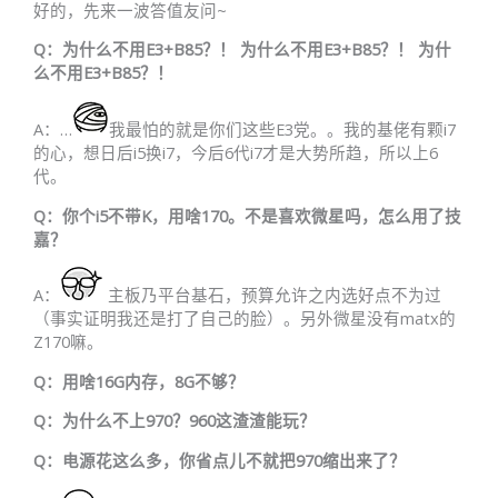
好的，先来一波答值友问~
Q：为什么不用E3+B85？！ 为什么不用E3+B85？！ 为什
么不用E3+B85？！
A：…
我最怕的就是你们这些E3党。。我的基佬有颗i7
的心，想日后i5换i7，今后6代i7才是大势所趋，所以上6
代。
Q：你个i5不带K，用啥170。不是喜欢微星吗，怎么用了技
嘉？
A：
主板乃平台基石，预算允许之内选好点不为过
（事实证明我还是打了自己的脸）。另外微星没有matx的
Z170嘛。
Q：用啥16G内存，8G不够？
Q：为什么不上970？960这渣渣能玩？
Q：电源花这么多，你省点儿不就把970缩出来了？