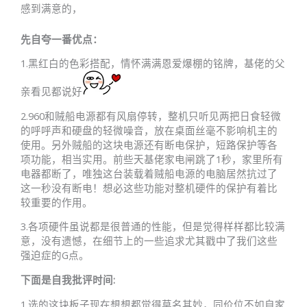
感到满意的，
先自夸一番优点：
1.黑红白的色彩搭配，情怀满满恩爱爆棚的铭牌，基佬的父
亲看见都说好
2.960和贼船电源都有风扇停转，整机只听见两把日食轻微
的呼呼声和硬盘的轻微噪音，放在桌面丝毫不影响机主的
使用。另外贼船的这块电源还有断电保护，短路保护等各
项功能，相当实用。前些天基佬家电闸跳了1秒，家里所有
电器都断了，唯独这台装载着贼船电源的电脑居然抗过了
这一秒没有断电！想必这些功能对整机硬件的保护有着比
较重要的作用。
3.各项硬件虽说都是很普通的性能，但是觉得样样都比较满
意，没有遗憾，在细节上的一些追求尤其戳中了我们这些
强迫症的G点。
下面是自
我批评
时间:
1.选的这块板子现在想想都觉得莫名其妙，同价位不如自家