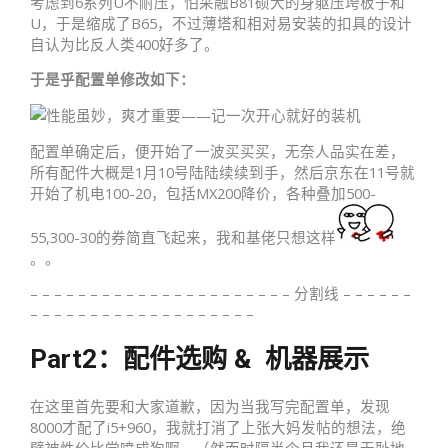
考虑到6系列U不耐压，怕采融B81硕大的身躯压垮板子和
U，于是缩成了B65，不过薄塔和相对易安装的扣具的设计
自认为比反人类400好多了。
于是乎配置单修改如下：
配置单确定后，便开始了一波买买买，无奈人品实在差，
所有配件大概是1月10号陆陆续续到手，然后京东在11号就
开始了机电100-20，包括MX200降价，各种叠加500-
55,300-30的券简直飞起来，我和基佬只想这样
。。
– – – – – – – – – – – – – – – – – – – – – – 分割线 – – – – – –
– – – – – – – – – – – – – – – – – – –
Part2：配件选购 & 机器展示
在这里首先要和大家道歉，因为当我写完配置单，发现
8000才配了i5+960，我就打消了上张大妈发帖的想法，绝
壁被性价比党喷成狗啊。（然而时隔半个月我还是无耻地