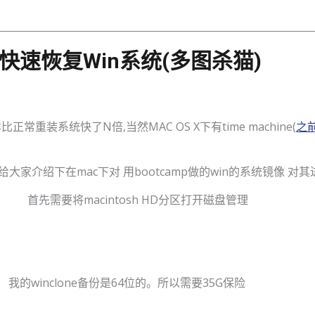
ne快速恢复win系统(多图杀猫)
重装系统快了N倍,当然MAC OS X下有time machine(
之
介绍下在mac下对 用bootcamp做的win的系统镜像 对其
首先需要将macintosh HD分区打开磁盘管理
我们苹果起义QQ群：33585805(备注:芝麻开门)转载请注明来
我的winclone备份是64位的。所以需要35G保险