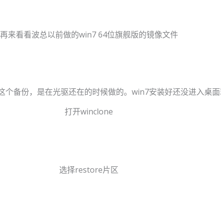
再来看看波总以前做的win7 64位旗舰版的镜像文件
这个备份，是在光驱还在的时候做的。win7安装好还没进入桌面
打开winclone
我们苹果起义QQ群：33585805(备注:芝麻开门)转载请注明来
选择restore片区
我们苹果起义QQ群：33585805(备注:芝麻开门)转载请注明来