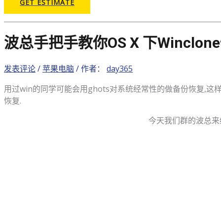
GET ESTIMATE
波总手把手教你OS X 下winclo
发表评论
/
苹果电脑
/ 作者：
day365
用过win的同学可能会用ghots对系统经常性的做备份恢复,这样比正常
恢复.
今天我们群的波总来给大家
欢迎大家加入