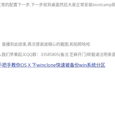
常的配置下一步,下一步就到桌面然后大家正常安装bootcamp
直播到此结束,再次感谢波细心的截图,和拍照哈哈.
我们苹果起义QQ群：33585805(备注:芝麻开门)转载请注明来
把手教你OS X 下winclone快速被备份win系统分区