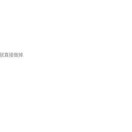
就直接做掉.
源
源