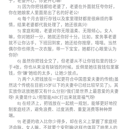
子，老婆开心，你更开心嘛!
3) 因为你把钱都给老婆了，老婆在外面就狂夸你好，
你在她娘家人里面是出了名的好老公!
4) 每个月去银行存钱以及家里理财都是很麻烦的事
情，结果老婆都代我处理了，她还很高兴!
5) 家庭和睦，老婆对你无限温柔、无限倾心。女人
嘛，你对她好一分，她就还你好十分。比如，家务事老婆
就不让你沾手，下班回到家，她还给你按摩，嘻嘻。当然
偶尔你也得洗一次衣服，带一下宝宝，她都打心眼里认为
你好!
6) 虽然你把钱全交了，但老婆从不让你钱包里的钱少
于4张，你也从来没有缺钱的时候。反倒是她往我钱包里塞
钱，你“嫌”她给的太多，让她少放点。
7) 两个人把钱放在一起更符合中国恩爱夫妻的传统(虽
然这个传统在目前35岁以下的夫妻中已经比较罕见了)，其
实放你这放她那又有什么分别?我们是世界上最恩爱的夫妻
呀! 夫妻是什么?用智能ABC打出来就是福气呀!
8) 在经济上，把钱放在一起统一规划，能够更好地控
制家庭经济，避免浪费、过度消费、重复消费等种种弊
端。
9) 老婆的收入比你少得多，却在名义上掌握了家庭经
济命脉，女人嘛，不就要个安慰嘛!这样也体现了咱男人的